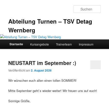
Zum
Zum
primären
sekundären
Such
Inhalt
Inhalt
springen
springen
Abteilung Turnen – TSV Detag
Wernberg
Hauptmenü
Startseite
Kursangebote
Trainerteam
Impressum
NEUSTART im September :)
Veröffentlicht am
2. August 2026
Wir wünschen euch allen einen tollen SOMMER!
Mitte September geht`s wieder weiter! Wir freuen uns auf euch!
Sonnige Grüße,