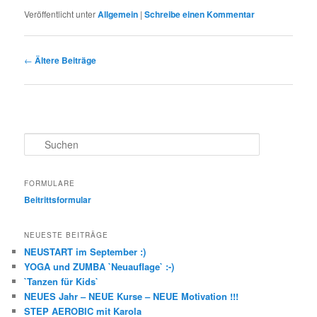
Veröffentlicht unter
Allgemein
|
Schreibe einen Kommentar
Beitragsnavigation
←
Ältere Beiträge
S
u
c
h
FORMULARE
e
Beitrittsformular
n
NEUESTE BEITRÄGE
NEUSTART im September :)
YOGA und ZUMBA `Neuauflage` :-)
`Tanzen für Kids`
NEUES Jahr – NEUE Kurse – NEUE Motivation !!!
STEP AEROBIC mit Karola